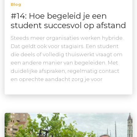
Blog
#14: Hoe begeleid je een
student succesvol op afstand
Steeds meer organisaties werken hybride.
Dat geldt ook voor stagiairs. Een student
die deels of volledig thuiswerkt vraagt om
een andere manier van begeleiden. Met
duidelijke afspraken, regelmatig contact
en oprechte aandacht zorg je voor