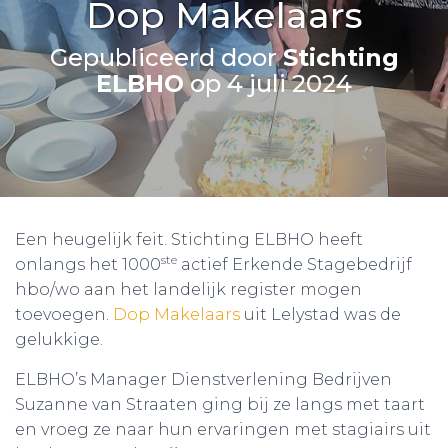
Dop Makelaars
Gepubliceerd door
Stichting
ELBHO
op
4 juli 2024
Een heugelijk feit. Stichting ELBHO heeft
ste
onlangs het 1000
actief Erkende Stagebedrijf
hbo/wo aan het landelijk register mogen
toevoegen.
Dop Makelaars
uit Lelystad was de
gelukkige.
ELBHO’s Manager Dienstverlening Bedrijven
Suzanne van Straaten ging bij ze langs met taart
en vroeg ze naar hun ervaringen met stagiairs uit