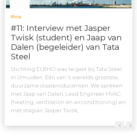
Blog
#11: Interview met Jasper
Twisk (student) en Jaap van
Dalen (begeleider) van Tata
Steel
Stichting ELBHO was te gast bij Tata Steel
in IJmuiden. Eén van ’s werelds grootste,
duurzame staalproducenten. We spreken
met Jaap van Dalen, Lead Engineer HVAC
(heating, ventilation en airconditioning) en
met stagiair Jasper Twisk,