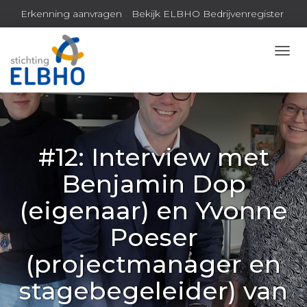
Erkenning aanvragen
Bekijk ELBHO Bedrijvenregister
Inloggen MijnELBHO
N
A
V
I
G
A
T
#12: Interview met
I
E
Benjamin Dop
W
I
(eigenaar) en Yvonne
S
S
Poeser
E
L
(projectmanager en
E
N
stagebegeleider) van