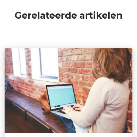
o
n
Gerelateerde artikelen
o
k