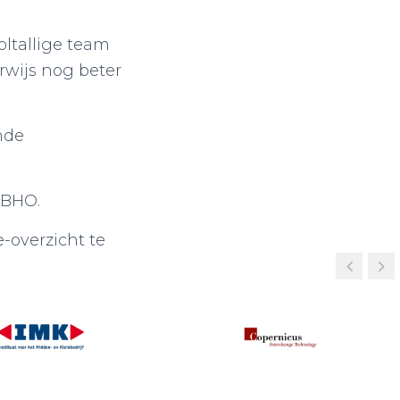
oltallige team
rwijs nog beter
nde
LBHO.
-overzicht te