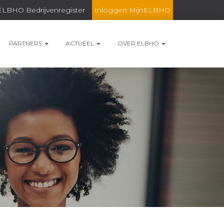
ELBHO Bedrijvenregister
Inloggen MijnELBHO
PARTNERS
ACTUEEL
OVER ELBHO