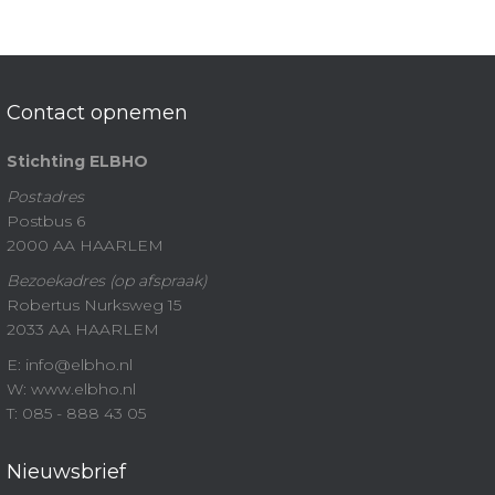
Contact opnemen
Stichting ELBHO
Postadres
Postbus 6
2000 AA HAARLEM
Bezoekadres (op afspraak)
Robertus Nurksweg 15
2033 AA HAARLEM
E: info@elbho.nl
W: www.elbho.nl
T: 085 - 888 43 05
Nieuwsbrief