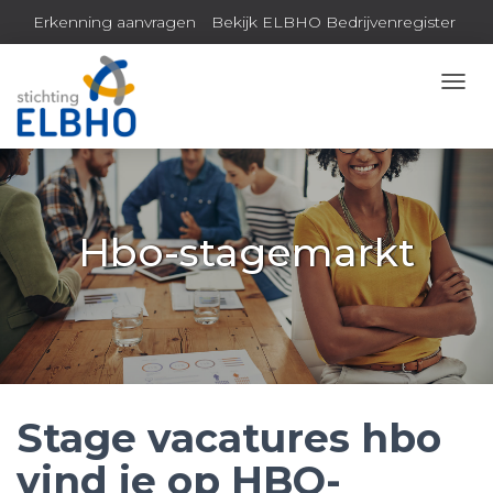
Erkenning aanvragen
Bekijk ELBHO Bedrijvenregister
Inloggen MijnELBHO
N
A
V
I
G
A
T
Hbo-stagemarkt
I
E
W
I
S
S
E
L
E
Stage vacatures hbo
N
vind je op HBO-