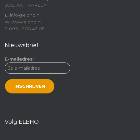
2033 AA HAARLEM
E: info@elbho.nl
W: www.elbho.nl
T: 085 - 888 43 05
Nieuwsbrief
E-mailadres:
Volg ELBHO