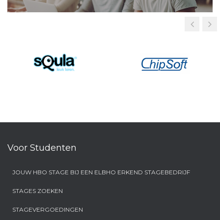
Voor Studenten
JOUW HBO STAGE BIJ EEN ELBHO ERKEND STAGEBEDRIJF
STAGES ZOEKEN
STAGEVERGOEDINGEN